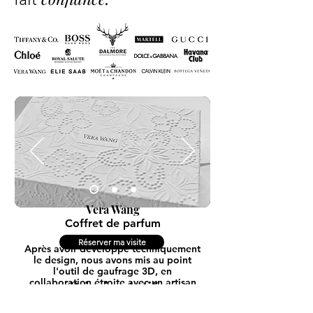
Vera Wang
Coffret de parfum
Réserver ma visite
Après avoir développé techniquement
le design, nous avons mis au point
l'outil de gaufrage 3D, en
collaboration étroite avec un artisan
Principe Actif
graveur-gaufreur, Meilleur Ouvrier de
France, puis avons réalisé les
"Fabrication et création sur-mesure"