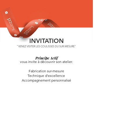
INVITATION
"VENEZ VISITER LES COULISSES DU SUR-MESURE"
Principe Actif
vous invite à découvrir son atelier.
Fabrication sur-mesure
Technique d'excellence
Accompagnement personnalisé
Aucun résultat trouvé pour votre recherche
Il semble qu'il n'y ait pas encore de service
disponible à la réservation. Veuillez nous
contacter pour plus d'informations.