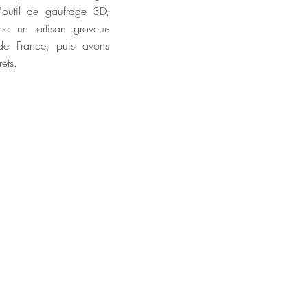
'outil de gaufrage 3D,
vec un artisan graveur-
 de France, puis avons
ets.