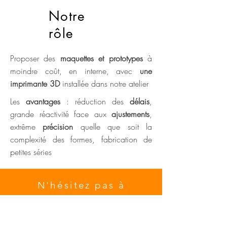
Notre
rôle
Proposer des
maquettes et prototypes
à
moindre coût, en interne, avec
une
imprimante 3D
installée dans notre atelier
Les
avantages
: réduction des
délais
,
grande réactivité face aux
ajustements
,
extrême
précision
quelle que soit la
complexité des formes, fabrication de
petites séries
N'hésitez pas à
nous
contacter
pour parler de vos
projets !