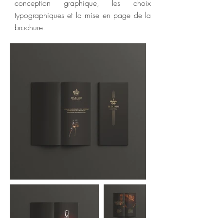
conception graphique, les choix
typographiques et la mise en page de la
brochure.